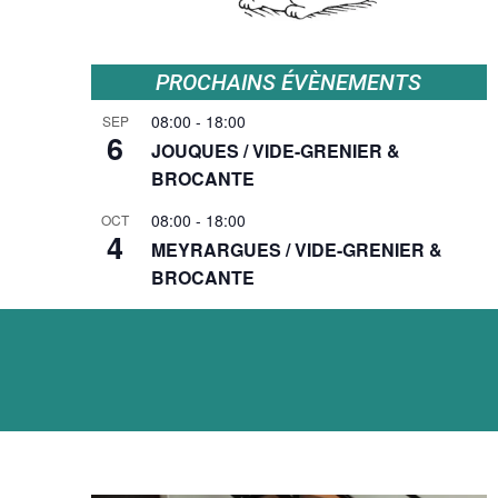
PROCHAINS ÉVÈNEMENTS
08:00
-
18:00
SEP
6
JOUQUES / VIDE-GRENIER &
BROCANTE
08:00
-
18:00
OCT
4
MEYRARGUES / VIDE-GRENIER &
BROCANTE
Voir le calendrier
LES P'TITS CHANCEUX