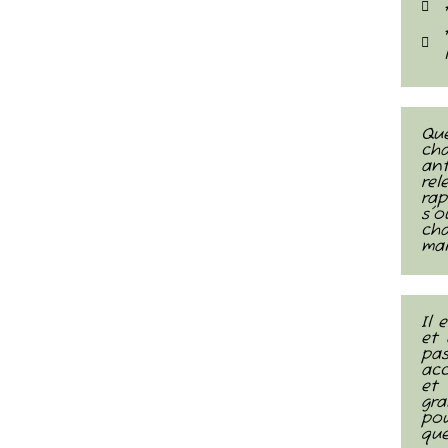
Qu
cha
ant
rel
ra
s'o
cha
mai
Il 
et 
pa
acc
et
gr
pou
que