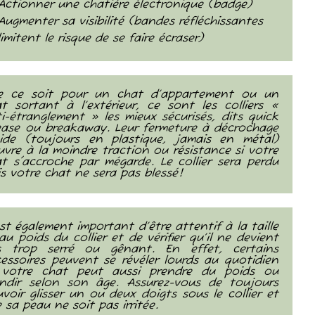
Actionner une chatière électronique (badge)
Augmenter sa visibilité (bandes réfléchissantes
limitent le risque de se faire écraser)
e ce soit pour un chat d’appartement ou un
t sortant à l’extérieur, ce sont les colliers «
i-étranglement » les mieux sécurisés, dits quick
ease ou breakaway. Leur fermeture à décrochage
pide (toujours en plastique, jamais en métal)
uvre à la moindre traction ou résistance si votre
t s'accroche par mégarde. Le collier sera perdu
s votre chat ne sera pas blessé!
est également important d’être attentif à la taille
au poids du collier et de vérifier qu’il ne devient
s trop serré ou gênant. En effet, certains
essoires peuvent se révéler lourds au quotidien
 votre chat peut aussi prendre du poids ou
andir selon son âge. Assurez-vous de toujours
voir glisser un ou deux doigts sous le collier et
 sa peau ne soit pas irritée.