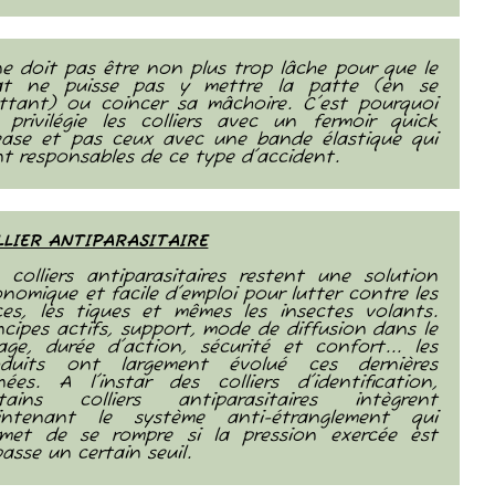
ne doit pas être non plus trop lâche pour que le
at ne puisse pas y mettre la patte (en se
ttant) ou coincer sa mâchoire. C'est pourquoi
privilégie les colliers avec un fermoir quick
ease et pas ceux avec une bande élastique qui
t responsables de ce type d'accident.
LLIER ANTIPARASITAIRE
 colliers antiparasitaires restent une solution
nomique et facile d'emploi pour lutter contre les
es, les tiques et mêmes les insectes volants.
ncipes actifs, support, mode de diffusion dans le
age, durée d'action, sécurité et confort... les
oduits ont largement évolué ces dernières
ées. A l'instar des colliers d'identification,
rtains colliers antiparasitaires intègrent
intenant le système anti-étranglement qui
rmet de se rompre si la pression exercée est
asse un certain seuil.