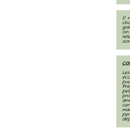
Il 
ch
gra
on 
rel
son
CO
Les
éco
puc
Pri
pel
pr
ann
ce
ma
pe
dép