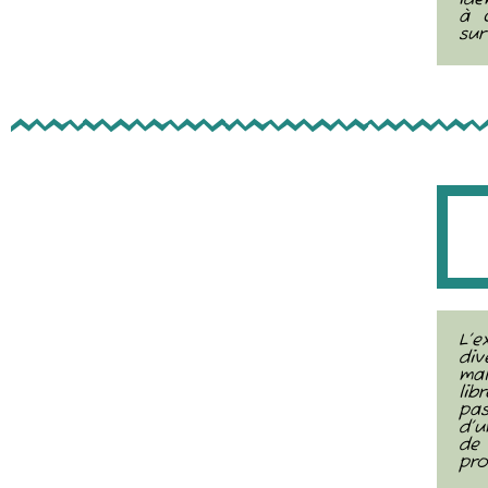
ide
à c
sur
L’
di
mal
lib
pas
d’u
de
pro