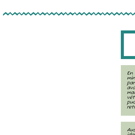
En 
min
pa
ava
ma
vét
pu
ret
Aus