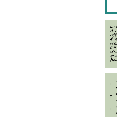
Le 
à l
of
évi
n’
ce
d’a
qu
peu