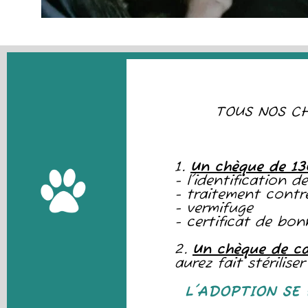
TOUS NOS CH
1.
Un chèque de 1
- l'identification 
- traitement contre
- vermifuge
- certificat de bo
2.
Un chèque de c
aurez fait stérilis
L'ADOPTION SE 