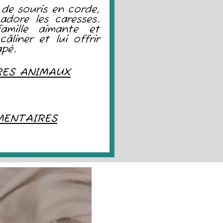
 de souris en corde,
adore les caresses.
amille aimante et
âliner et lui offrir
apé.
RES ANIMAUX
MENTAIRES