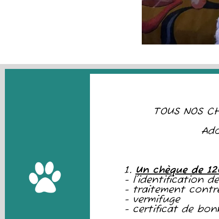
TOUS NOS CH
Ado
1.
Un chèque de 1
- l'identification 
- traitement contre
- vermifuge
- certificat de bo