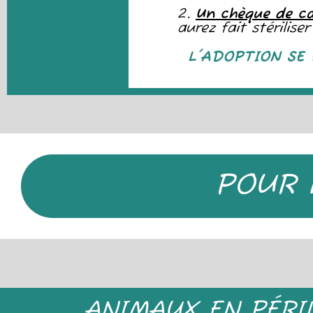
2.
Un chèque de c
aurez fait stérilis
L'ADOPTION SE 
POUR 
ANIMAUX EN PÉRI