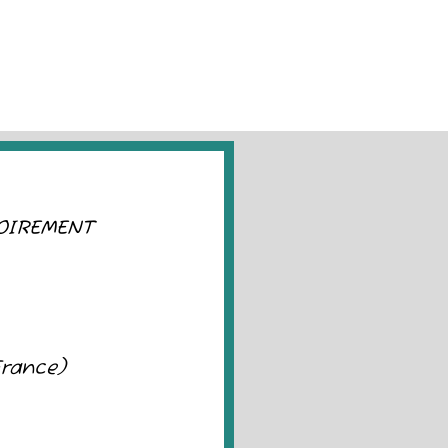
OIREMENT
France)