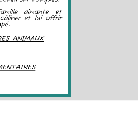
amille aimante et
âliner et lui offrir
apé.
RES ANIMAUX
MENTAIRES