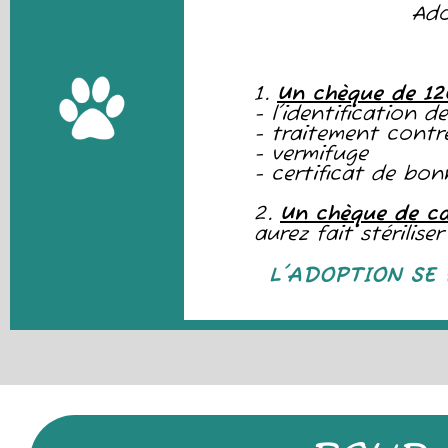
Ado
1.
Un chèque de 1
- l'identification 
- traitement contre
- vermifuge
- certificat de bo
2.
Un chèque de c
aurez fait stérilis
L'ADOPTION SE 