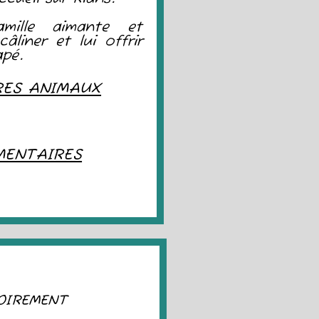
mille aimante et
âliner et lui offrir
apé.
RES ANIMAUX
MENTAIRES
OIREMENT