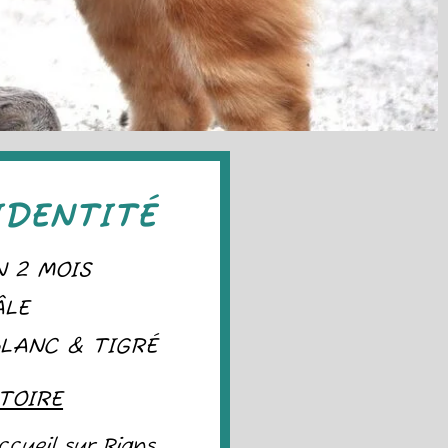
IDENTITÉ
N 2 MOIS
ÂLE
BLANC & TIGRÉ
TOIRE
ccueil sur Rians.