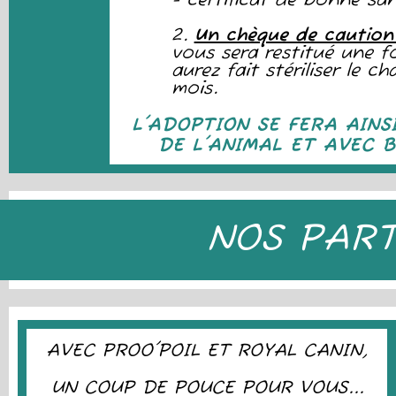
- certificat de bonne sa
2.
Un chèque de caution
vous sera restitué une f
aurez fait stériliser le c
mois.
L'ADOPTION SE FERA AINS
DE L'ANIMAL ET AVEC B
NOS PART
AVEC PROO'POIL ET ROYAL CANIN,
U
N COUP DE POUCE POUR VOUS...