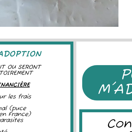
'ADOPTION
NT OU SERONT
P
ATOIREMENT
M'A
INANCIÈRE
r les frais
imal (puce
 en France)
arasites
Con