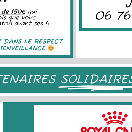
nté
 de 150€
qui
06 76
ois que vous
haton avant ses 6
I DANS LE RESPECT
IENVEILLANCE
ENAIRES
SOLIDAIRE