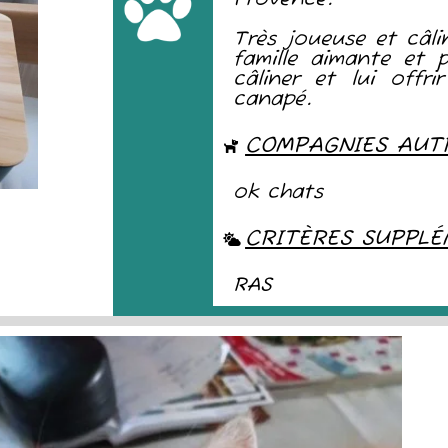
Très joueuse et câli
famille aimante et p
câliner et lui offr
canapé.
COMPAGNIES AUT
ok chats
CRITÈRES SUPPLÉ
RAS