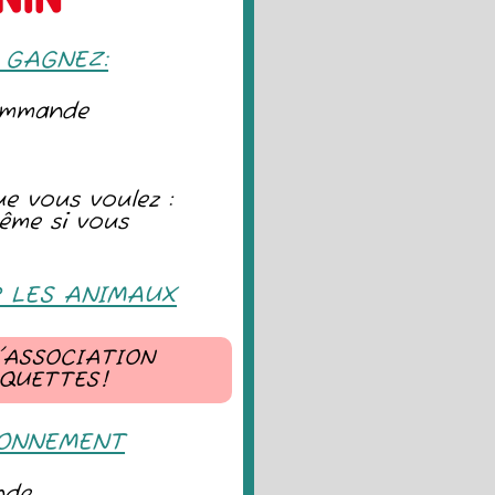
 GAGNEZ:
commande
 vous voulez :
ême si vous
R LES ANIMAUX
'ASSOCIATION
OQUETTES!
BONNEMENT
nde