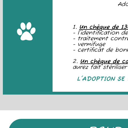
Ado
1.
Un chèque de 1
- l'identification 
- traitement contre
- vermifuge
- certificat de bo
2.
Un chèque de c
aurez fait stérilis
L'ADOPTION SE 